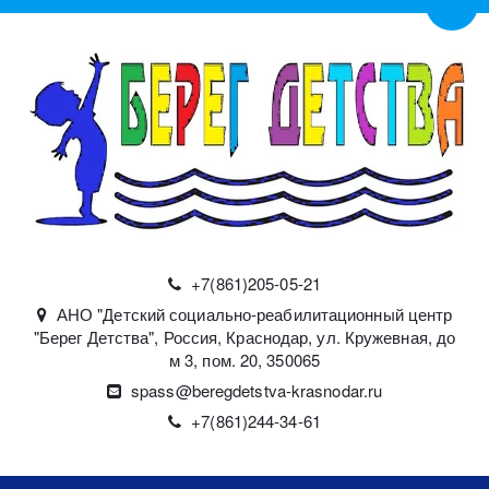
Пере
+7(861)
205-05-21
АНО "Детский социально-реабилитационный центр
"Берег Детства"
,
Россия
,
Краснодар
,
ул. Кружевная, до
м 3, пом. 20
,
350065
spass@beregdetstva-krasnodar.ru
+7(861)244-34-61