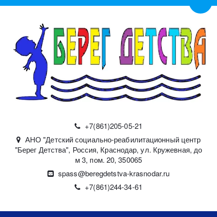
Пере
+7(861)
205-05-21
АНО "Детский социально-реабилитационный центр
"Берег Детства"
,
Россия
,
Краснодар
,
ул. Кружевная, до
м 3, пом. 20
,
350065
spass@beregdetstva-krasnodar.ru
+7(861)244-34-61