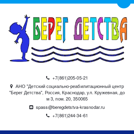
Пере
+7(861)
205-05-21
АНО "Детский социально-реабилитационный центр
"Берег Детства"
,
Россия
,
Краснодар
,
ул. Кружевная, до
м 3, пом. 20
,
350065
spass@beregdetstva-krasnodar.ru
+7(861)244-34-61