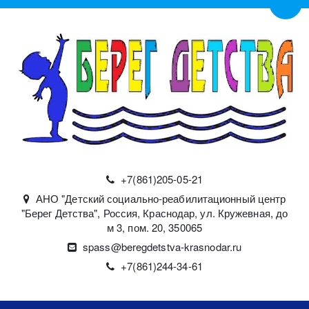
Пере
+7(861)
205-05-21
АНО "Детский социально-реабилитационный центр
"Берег Детства"
,
Россия
,
Краснодар
,
ул. Кружевная, до
м 3, пом. 20
,
350065
spass@beregdetstva-krasnodar.ru
+7(861)244-34-61