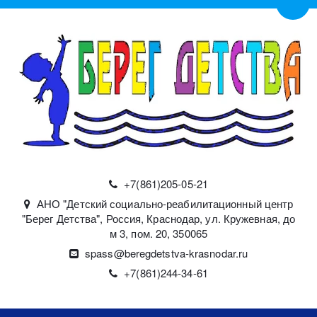
Пере
+7(861)
205-05-21
АНО "Детский социально-реабилитационный центр
"Берег Детства"
,
Россия
,
Краснодар
,
ул. Кружевная, до
м 3, пом. 20
,
350065
spass@beregdetstva-krasnodar.ru
+7(861)244-34-61