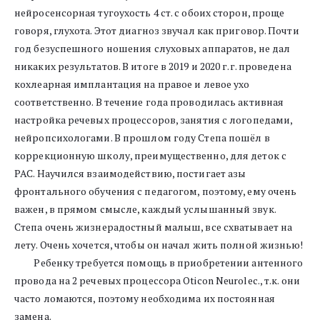
нейросенсорная тугоухость 4 ст. с обоих сторон, проще 
говоря, глухота. Этот диагноз звучал как приговор. Почти 
год безуспешного ношения слуховых аппаратов, не дал 
никаких результатов. В итоге в 2019 и 2020 г.г. проведена 
кохлеарная имплантация на правое и левое ухо 
соответственно. В течение года проводилась активная 
настройка речевых процессоров, занятия с логопедами, 
нейропсихологами. В прошлом году Степа пошёл в 
коррекционную школу, преимущественно, для деток с 
РАС. Научился взаимодействию, постигает азы 
фронтального обучения с педагогом, поэтому, ему очень 
важен, в прямом смысле, каждый услышанный звук. 
Степа очень жизнерадостный малыш, все схватывает на 
лету. Очень хочется, чтобы он начал жить полной жизнью!
         Ребенку требуется помощь в приобретении антенного 
провода на 2 речевых процессора Oticon Neurolec., т.к. они 
часто ломаются, поэтому необходима их постоянная 
замена. 