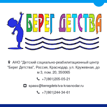
Пере
АНО "Детский социально-реабилитационный центр
"Берег Детства"
,
Россия
,
Краснодар
,
ул. Кружевная, до
м 3, пом. 20
,
350065
+7(861)
205-05-21
spass@beregdetstva-krasnodar.ru
+7(861)244-34-61