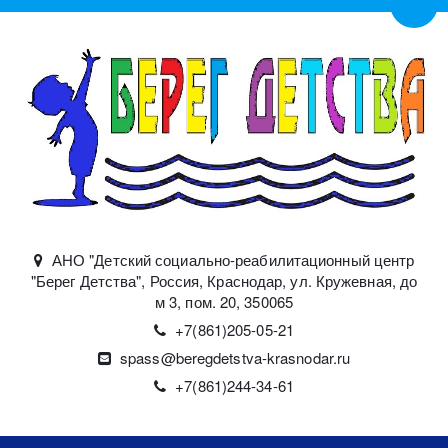
Пере
АНО "Детский социально-реабилитационный центр
"Берег Детства"
,
Россия
,
Краснодар
,
ул. Кружевная, до
м 3, пом. 20
,
350065
+7(861)
205-05-21
spass@beregdetstva-krasnodar.ru
+7(861)244-34-61