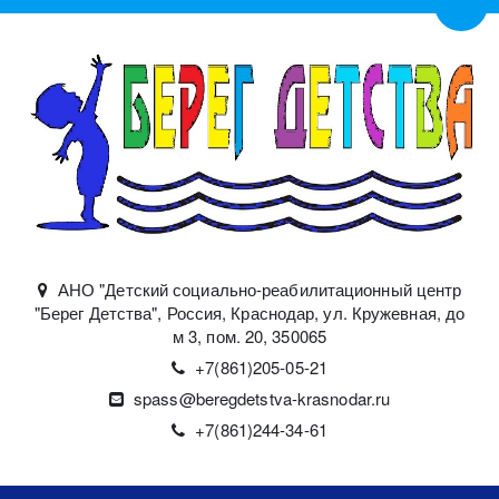
Пере
АНО "Детский социально-реабилитационный центр
"Берег Детства"
,
Россия
,
Краснодар
,
ул. Кружевная, до
м 3, пом. 20
,
350065
+7(861)
205-05-21
spass@beregdetstva-krasnodar.ru
+7(861)244-34-61