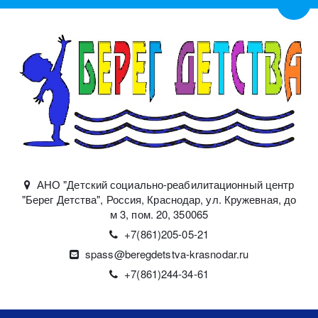
Пере
АНО "Детский социально-реабилитационный центр
"Берег Детства"
,
Россия
,
Краснодар
,
ул. Кружевная, до
м 3, пом. 20
,
350065
+7(861)
205-05-21
spass@beregdetstva-krasnodar.ru
+7(861)244-34-61