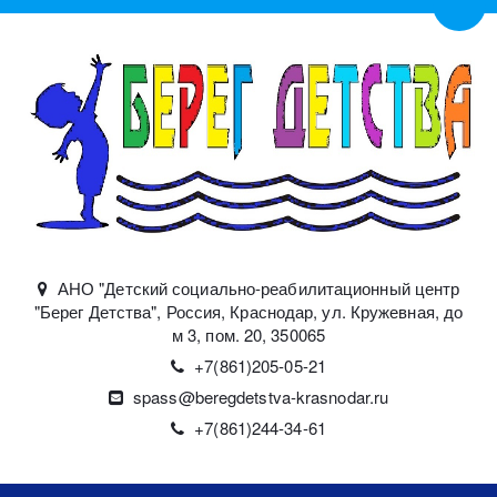
Пере
АНО "Детский социально-реабилитационный центр
"Берег Детства"
,
Россия
,
Краснодар
,
ул. Кружевная, до
м 3, пом. 20
,
350065
+7(861)
205-05-21
spass@beregdetstva-krasnodar.ru
+7(861)244-34-61