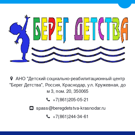
Пере
АНО "Детский социально-реабилитационный центр
"Берег Детства"
,
Россия
,
Краснодар
,
ул. Кружевная, до
м 3, пом. 20
,
350065
+7(861)
205-05-21
spass@beregdetstva-krasnodar.ru
+7(861)244-34-61